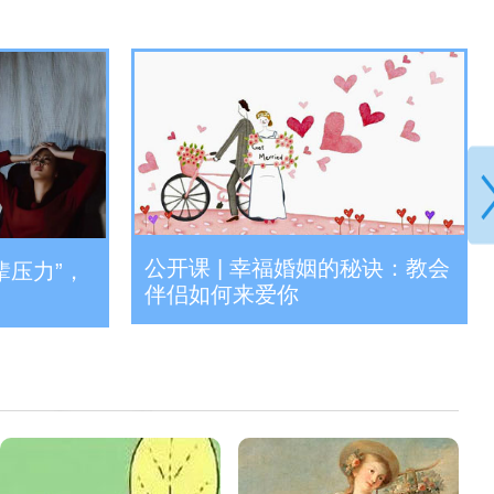
公开课 | 幸福婚姻的秘诀：教会
辈压力”，
伴侣如何来爱你