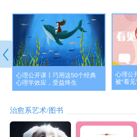
父
心理公
心理公开课丨巧用这50个经典
被“看见
心理学效应，受益终生
治愈系艺术/图书