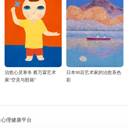
治愈心灵寒冬 蔡万霖艺术
日本90后艺术家的治愈系色
展“空灵与慰藉”
彩
造心理健康平台