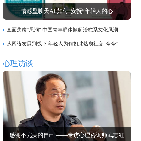
情感型聊天AI 如何“安抚”年轻人的心
直面焦虑"黑洞" 中国青年群体掀起治愈系文化风潮
从网络发展到线下 年轻人为何如此热衷社交"夸夸"
心理访谈
感谢不完美的自己 ——专访心理咨询师武志红