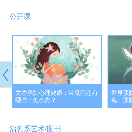
公开课
关注孕妇心理健康：常见问题有
世界预防
足
哪些？怎么办？
免！预
治愈系艺术/图书