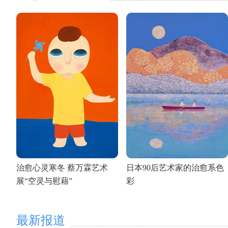
治愈心灵寒冬 蔡万霖艺术
日本90后艺术家的治愈系色
展“空灵与慰藉”
彩
最新报道