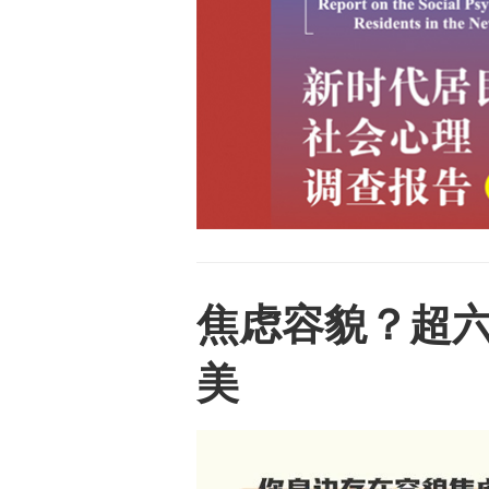
焦虑容貌？超
美