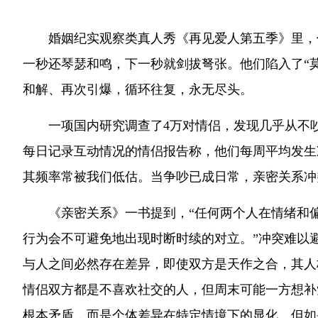
婚姻纪实观察类真人秀《再见爱人第五季》里，
一秒还琴瑟和鸣，下一秒就剑拔弩张。他们陷入了“
和解、再次引爆，循环往复，永无尽头。
一项国内研究调查了4万对情侣，发现几乎从不
每日记录互动情况的情侣报告称，他们每周平均发生冲
其频率常被我们低估。当争吵已成日常，亲密关系冲
《亲密关系》一书提到，“任何两个人在情绪和
行为会不可避免地出现时断时续的对立。”冲突难以
与人之间必然存在差异，即使双方是天作之合，其人
情侣双方都是不喜欢社交的人，但周末可能一方想补
根本矛盾，而是个体差异在特定情境下的显化。但如