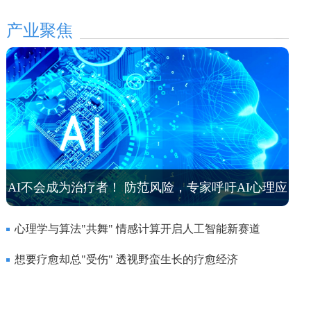
产业聚焦
AI不会成为治疗者！ 防范风险，专家呼吁AI心理应
用走向专用
心理学与算法"共舞" 情感计算开启人工智能新赛道
想要疗愈却总"受伤" 透视野蛮生长的疗愈经济