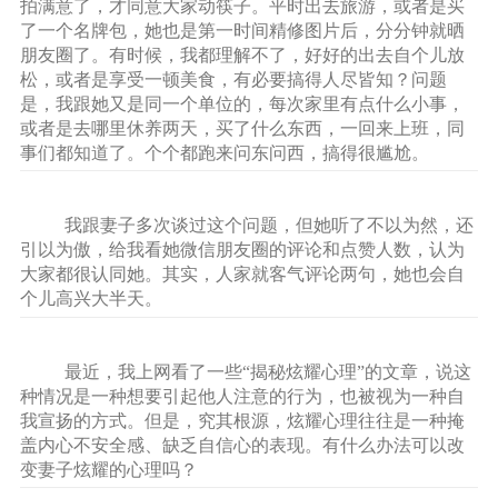
拍满意了，才同意大家动筷子。平时出去旅游，或者是买
了一个名牌包，她也是第一时间精修图片后，分分钟就晒
朋友圈了。有时候，我都理解不了，好好的出去自个儿放
松，或者是享受一顿美食，有必要搞得人尽皆知？问题
是，我跟她又是同一个单位的，每次家里有点什么小事，
或者是去哪里休养两天，买了什么东西，一回来上班，同
事们都知道了。个个都跑来问东问西，搞得很尴尬。
我跟妻子多次谈过这个问题，但她听了不以为然，还
引以为傲，给我看她微信朋友圈的评论和点赞人数，认为
大家都很认同她。其实，人家就客气评论两句，她也会自
个儿高兴大半天。
最近，我上网看了一些“揭秘炫耀心理”的文章，说这
种情况是一种想要引起他人注意的行为，也被视为一种自
我宣扬的方式。但是，究其根源，炫耀心理往往是一种掩
盖内心不安全感、缺乏自信心的表现。有什么办法可以改
变妻子炫耀的心理吗？