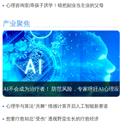
心理咨询室|乖孩子厌学！错把副业当主业的父母
产业聚焦
AI不会成为治疗者！ 防范风险，专家呼吁AI心理应
用走向专用
心理学与算法"共舞" 情感计算开启人工智能新赛道
想要疗愈却总"受伤" 透视野蛮生长的疗愈经济