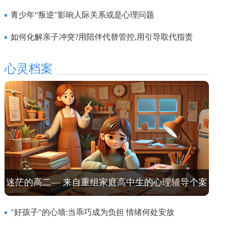
打破剧本循环？
青少年“叛逆”影响人际关系或是心理问题
如何化解亲子冲突?用陪伴代替管控,用引导取代指责
心灵档案
迷茫的高二— 来自重组家庭高中生的心理辅导个案
"好孩子"的心墙:当乖巧成为负担 情绪何处安放