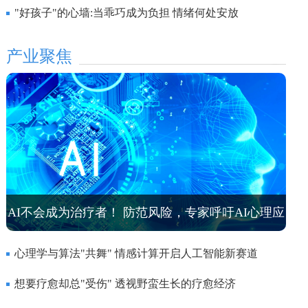
"好孩子"的心墙:当乖巧成为负担 情绪何处安放
产业聚焦
AI不会成为治疗者！ 防范风险，专家呼吁AI心理应
用走向专用
心理学与算法"共舞" 情感计算开启人工智能新赛道
想要疗愈却总"受伤" 透视野蛮生长的疗愈经济