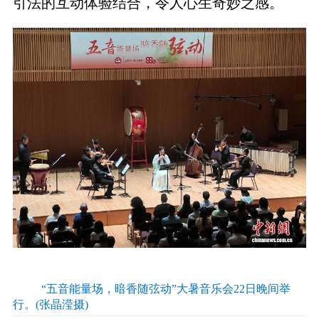
引法的互动体验结合，令人心生奇妙之感。
“五音能量场，暗香随弦动”大暑音乐会22日晚间举
行。(张晶滢摄)