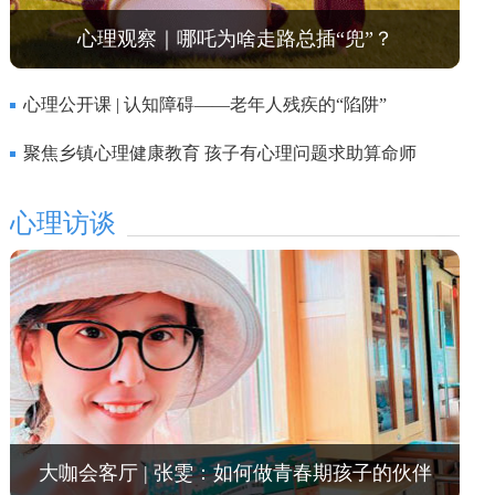
心理观察｜哪吒为啥走路总插“兜”？
心理公开课 | 认知障碍——老年人残疾的“陷阱”
聚焦乡镇心理健康教育 孩子有心理问题求助算命师
心理访谈
大咖会客厅 | 张雯：如何做青春期孩子的伙伴