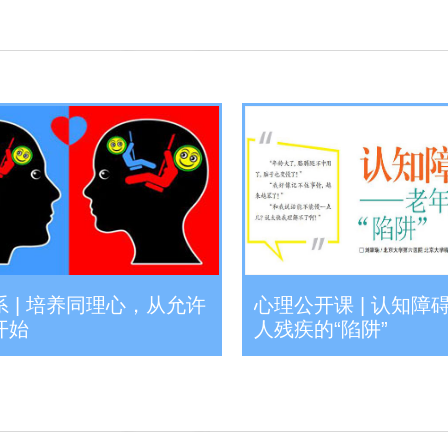
 | 培养同理心，从允许
心理公开课 | 认知障
开始
人残疾的“陷阱”