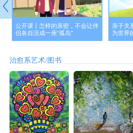
亲子关
子
公开课丨怎样的亲密，不会让伴
为世界
侣各自活成一座“孤岛”
治愈系艺术/图书