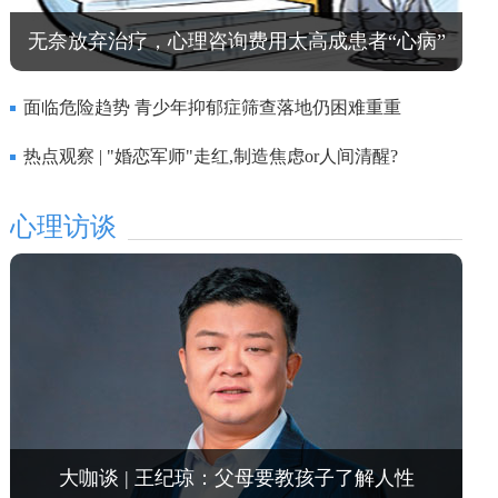
无奈放弃治疗，心理咨询费用太高成患者“心病”
面临危险趋势 青少年抑郁症筛查落地仍困难重重
热点观察 | "婚恋军师"走红,制造焦虑or人间清醒?
心理访谈
大咖谈 | 王纪琼：父母要教孩子了解人性