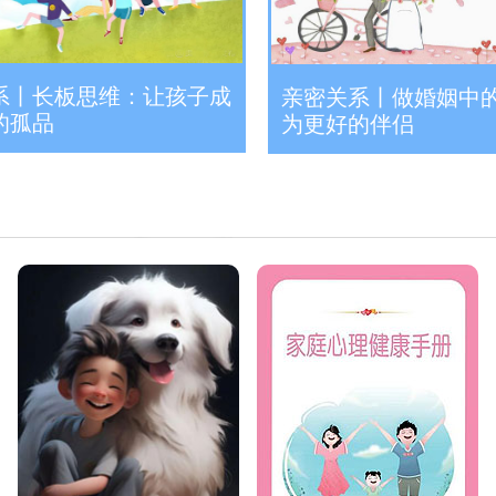
系丨长板思维：让孩子成
亲密关系丨做婚姻中的
的孤品
为更好的伴侣