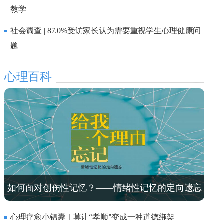
教学
社会调查 | 87.0%受访家长认为需要重视学生心理健康问
题
心理百科
如何面对创伤性记忆？——情绪性记忆的定向遗忘
心理疗愈小锦囊｜莫让“孝顺”变成一种道德绑架