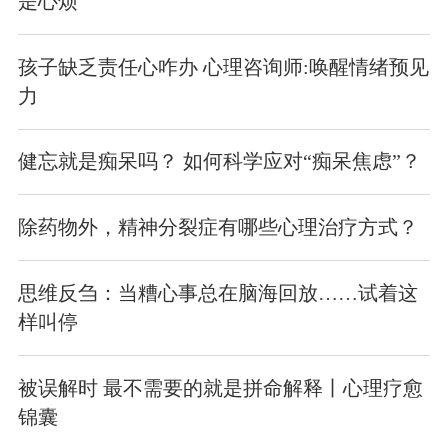
是心烦
孩子缺乏责任心咋办 心理咨询师:唤醒情绪预见
力
健忘就是痴呆吗？ 如何科学应对“痴呆焦虑”？
除药物外，精神分裂症有哪些心理治疗方式？
思维反刍：当糟心事总在脑海回放……试着这
样叫停
被误解时 最不需要的就是拼命解释丨心理疗愈
锦囊