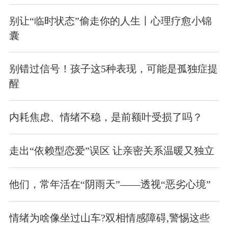
别让“临时状态”偷走你的人生丨心理疗愈小锦
囊
别错过信号！孩子这5种表现，可能是孤独症提
醒
内耗焦虑、情绪不稳，是前额叶受损了吗？
走出“依赖型恋爱”误区 让亲密关系温暖又独立
他们，常年活在“阴雨天”——透视“恶劣心境”
情绪为啥像坐过山车?双相情感障碍,警惕这些