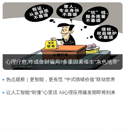
心理疗愈,咋成敛财骗局?多重因素催生"灰色地带"
热点观察｜更智能，更有范 “中式情绪价值”联动世界
让人工智能“听懂”心里话 AI心理应用爆发期即将到来