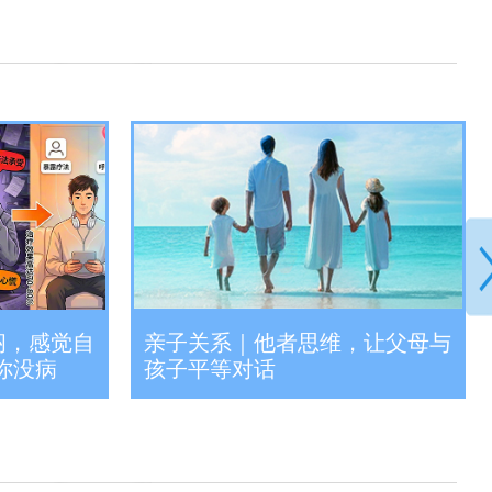
亲子关系｜他者思维，让父母与
闷，感觉自
孩子平等对话
你没病