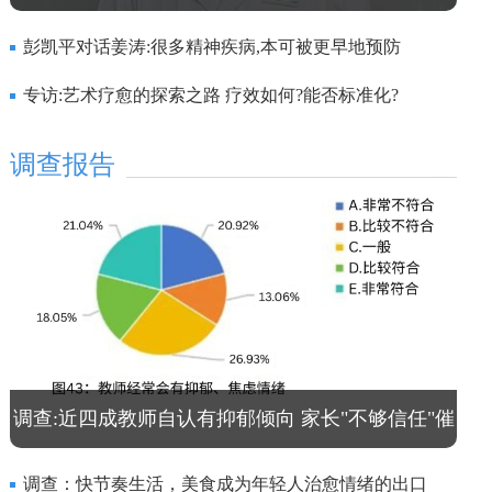
症”快速干预体系
彭凯平对话姜涛:很多精神疾病,本可被更早地预防
专访:艺术疗愈的探索之路 疗效如何?能否标准化?
调查报告
调查:近四成教师自认有抑郁倾向 家长"不够信任"催
生职业焦虑
调查：快节奏生活，美食成为年轻人治愈情绪的出口