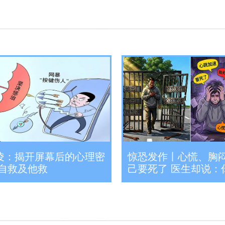
凌：揭开屏幕后的心理密
惊恐发作丨心慌、胸
何自救及他救
己要死了 医生却说：