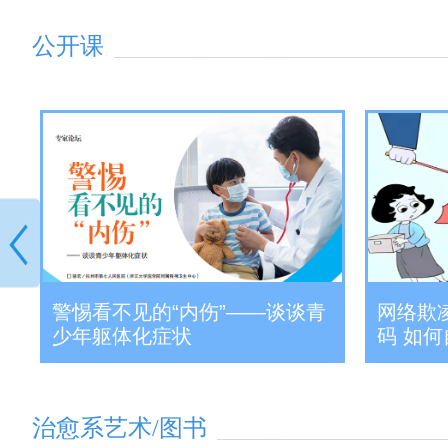
公开课
是
警惕看不见的“内伤”——谈谈青
网络欺
少年躯体化症状
码 如
治愈系艺术/图书