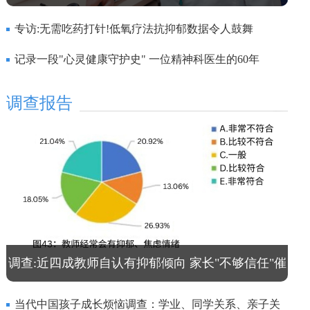
专访:无需吃药打针!低氧疗法抗抑郁数据令人鼓舞
记录一段"心灵健康守护史" 一位精神科医生的60年
调查报告
调查:近四成教师自认有抑郁倾向 家长"不够信任"催
生职业焦虑
当代中国孩子成长烦恼调查：学业、同学关系、亲子关