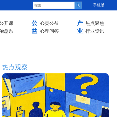
手机版
公
产
公开课
心灵公益
热点聚焦
益
业
治愈系
心理问答
行业资讯
热点观察