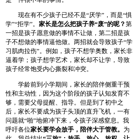
现在有不少孩子已经不是“厌学”，而是“惧
学”“拒学”。
家长是怎么把孩子养“废”的呢？
第
一招是孩子愿意做的事情不让做，第二招是孩
子不想做的事情逼他做。两招就会导致孩子“学
习肌肉拉伤”。例如，孩子不想学奥数，家长非
逼着学；孩子想学艺术，家长却不让学，导致
孩子经常饱受内心撕裂和冲突。
学龄前到小学期间，家长的陪伴侧重干预
性和主动性，因为这个阶段的孩子认知发育不
够，需要父母提醒、指导。但是到了初中之
后，家长不要成为孩子头顶的直升飞机，一有
问题就“啪”地俯冲下来，令孩子深感窒息。我
呼吁各位
家长要学会放手，陪伴大于管教。
为
此，我总结出
“三放”：放手、放心、放权，让