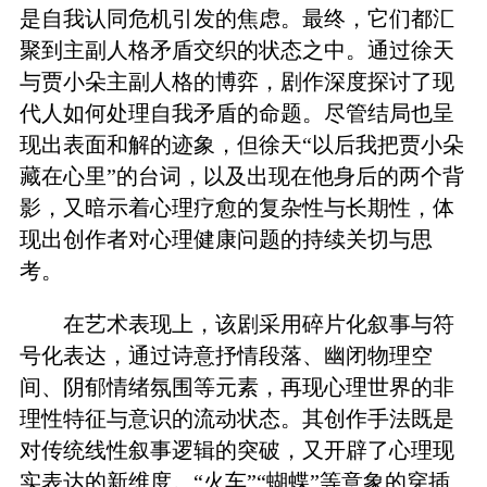
是自我认同危机引发的焦虑。最终，它们都汇
聚到主副人格矛盾交织的状态之中。通过徐天
与贾小朵主副人格的博弈，剧作深度探讨了现
代人如何处理自我矛盾的命题。尽管结局也呈
现出表面和解的迹象，但徐天“以后我把贾小朵
藏在心里”的台词，以及出现在他身后的两个背
影，又暗示着心理疗愈的复杂性与长期性，体
现出创作者对心理健康问题的持续关切与思
考。
在艺术表现上，该剧采用碎片化叙事与符
号化表达，通过诗意抒情段落、幽闭物理空
间、阴郁情绪氛围等元素，再现心理世界的非
理性特征与意识的流动状态。其创作手法既是
对传统线性叙事逻辑的突破，又开辟了心理现
实表达的新维度。“火车”“蝴蝶”等意象的穿插