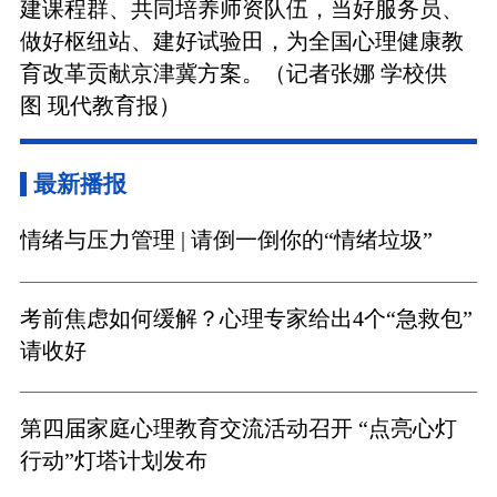
建课程群、共同培养师资队伍，当好服务员、
做好枢纽站、建好试验田，为全国心理健康教
育改革贡献京津冀方案。（记者张娜 学校供
图 现代教育报）
最新播报
情绪与压力管理 | 请倒一倒你的“情绪垃圾”
考前焦虑如何缓解？心理专家给出4个“急救包”
请收好
第四届家庭心理教育交流活动召开 “点亮心灯
行动”灯塔计划发布