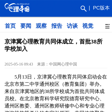
|
PC版本
首页
要闻
观察
报告
访谈
视觉
政策
京津冀心理教育共同体成立，首批38所
学校加入
2025-05-16 09:43 来源：中国网心理中国
5月13日，京津冀心理教育共同体启动会在
北京市第二中学通州校区（教育集团）举办。
来自京津冀地区的38所学校成为首批共同体成
员校。在北京教育科学研究院德育研究中心、
通州区教委、通州区教师研修中心和专业心理