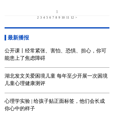
1
2
3
4
5
6
7
8
9
10
11
12
>
最新播报
公开课丨经常紧张、害怕、恐惧、担心，你可
能患上了焦虑障碍
湖北发文关爱困境儿童 每年至少开展一次困境
儿童心理健康测评
心理学实验 | 给孩子贴正面标签，他们会长成
你心中的样子