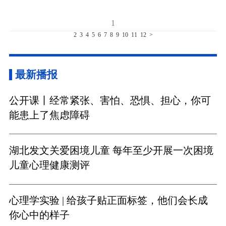
1
2
3
4
5
6
7
8
9
10
11
12
>
最新播报
公开课丨经常紧张、害怕、恐惧、担心，你可
能患上了焦虑障碍
湖北发文关爱困境儿童 每年至少开展一次困境
儿童心理健康测评
心理学实验 | 给孩子贴正面标签，他们会长成
你心中的样子