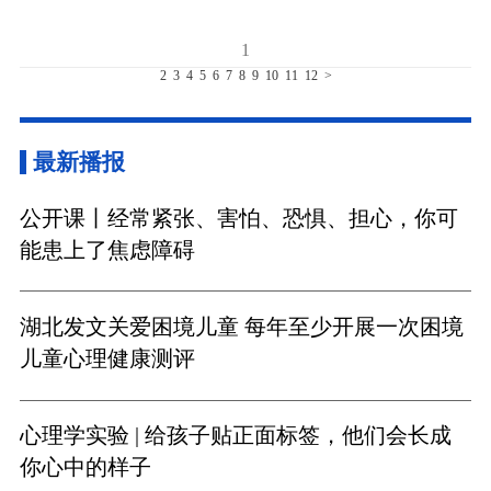
1
2
3
4
5
6
7
8
9
10
11
12
>
最新播报
公开课丨经常紧张、害怕、恐惧、担心，你可
能患上了焦虑障碍
湖北发文关爱困境儿童 每年至少开展一次困境
儿童心理健康测评
心理学实验 | 给孩子贴正面标签，他们会长成
你心中的样子