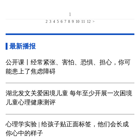
1
2
3
4
5
6
7
8
9
10
11
12
>
最新播报
公开课丨经常紧张、害怕、恐惧、担心，你可
能患上了焦虑障碍
湖北发文关爱困境儿童 每年至少开展一次困境
儿童心理健康测评
心理学实验 | 给孩子贴正面标签，他们会长成
你心中的样子