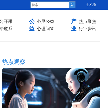
手机版
公
产
公开课
心灵公益
热点聚焦
益
业
治愈系
心理问答
行业资讯
热点观察