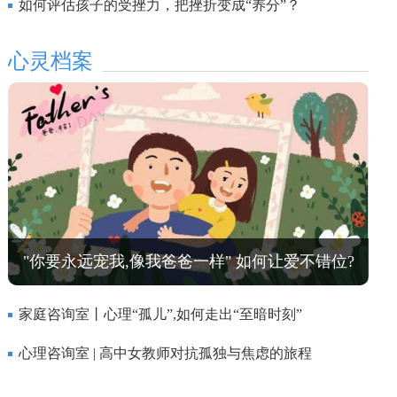
如何评估孩子的受挫力，把挫折变成“养分”？
心灵档案
"你要永远宠我,像我爸爸一样" 如何让爱不错位?
家庭咨询室丨心理“孤儿”,如何走出“至暗时刻”
心理咨询室 | 高中女教师对抗孤独与焦虑的旅程