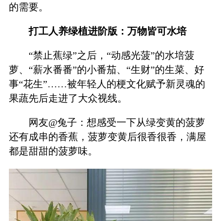
的需要。
打工人养绿植进阶版：万物皆可水培
“禁止蕉绿”之后，“动感光菠”的水培菠
萝、“薪水番番”的小番茄、“生财”的生菜、好
事“花生”……被年轻人的梗文化赋予新灵魂的
果蔬先后走进了大众视线。
网友@兔子：想感受一下从绿变黄的菠萝
还有成串的香蕉，菠萝变黄后很香很香，满屋
都是甜甜的菠萝味。