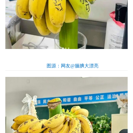
图源：网友@腼腆大漂亮