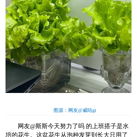
图源：网友@威咕gi
网友@斯斯今天努力了吗 的上班搭子是水
培的花生。这盆花生从泡种发芽到长大只用了