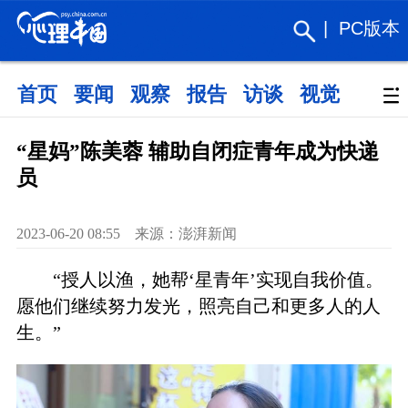
|
PC版本
首页
要闻
观察
报告
访谈
视觉
政策
“星妈”陈美蓉 辅助自闭症青年成为快递
员
2023-06-20 08:55 来源：澎湃新闻
“授人以渔，她帮‘星青年’实现自我价值。
愿他们继续努力发光，照亮自己和更多人的人
生。”