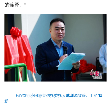
的诠释。”
正心益行济困慈善信托委托人戚洲源致辞。丁沁/摄
影